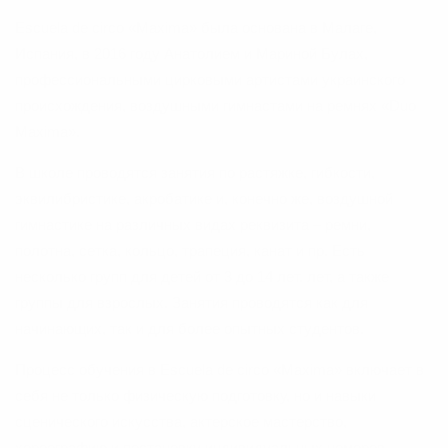
Escuela de circo «Maxima» была основана в Малаге,
Испания, в 2016 году Анатолием и Мариной Булах,
профессиональными цирковыми артистами украинского
происхождения, воздушными гимнастами на ремнях «Duo
Maxima».
В школе проводятся занятия по растяжке, гибкости,
эквилибристике, акробатике и, конечно же, воздушной
гимнастике на различных видах реквизита – ремни,
полотна, сетка, кольцо, трапеция, канат и пр. Есть
несколько групп для детей от 3 до 14 лет.
лет, а также
группы для взрослых.
Занятия проводятся как для
начинающих, так и для более опытных студентов.
Процесс обучения в Escuela de circo «Maxima» включает в
себя не только физическую подготовку, но и навыки
сценического искусства, актерское мастерство,
хореографию и постановку индивидуальных номеров.