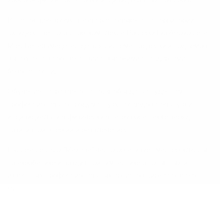
В настоящее время школа расположена на территории
государственного спорткомплекса Polideportivo Arroyo de la
Miel, Бенальмадена, где вся система подвески и подъемов
выполнена в соответствии с высокими стандартами
безопасности.
Обучение направлено на то, чтобы дать студентам
профессионально продуманную, последовательную и
индивидуальную физическую нагрузку, а также заряд
позитивной энергии и развлечение.
Escuela de circo "Maxima" часто организует мастер-классы
по акробатике и воздушной гимнастике от опытных и
известных профессиональных артистов цирка со всего
мира.